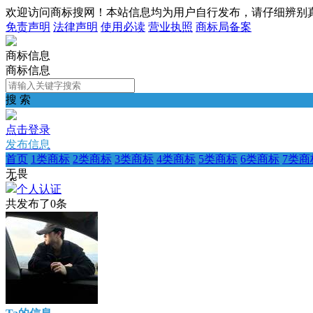
欢迎访问商标搜网！本站信息均为用户自行发布，请仔细辨别
免责声明
法律声明
使用必读
营业执照
商标局备案
商标信息
商标信息
搜 索
点击登录
发布信息
首页
1类商标
2类商标
3类商标
4类商标
5类商标
6类商标
7类商
无ຼ畏
个人认证
共发布了
0
条