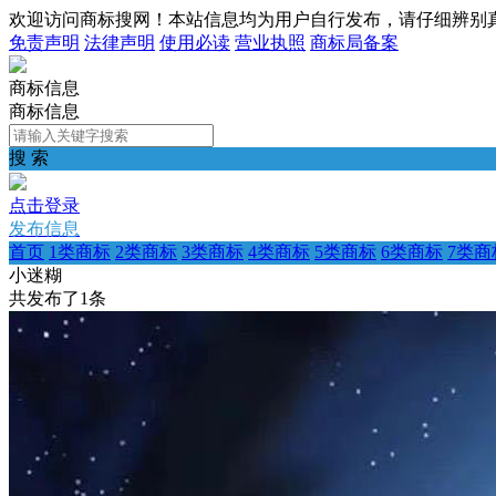
欢迎访问商标搜网！本站信息均为用户自行发布，请仔细辨别
免责声明
法律声明
使用必读
营业执照
商标局备案
商标信息
商标信息
搜 索
点击登录
发布信息
首页
1类商标
2类商标
3类商标
4类商标
5类商标
6类商标
7类商
小迷糊
共发布了
1
条