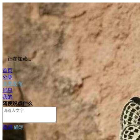
正在加载...
首页
分类
免费发布
消息
我的
随便说点什么
取消
确定