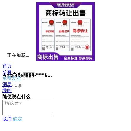
正在加载...
首页
分类
A鼎尚标丽丽-***6...
免费发布
消息
发布：4 条
我的
随便说点什么
取消
确定