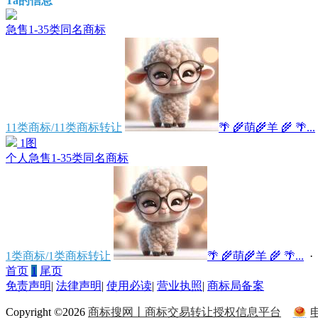
Ta的信息
急售1-35类同名商标
11类商标/11类商标转让
🌴 🌾萌🌾羊 🌾 🌴...
1图
个人急售1-35类同名商标
1类商标/1类商标转让
🌴 🌾萌🌾羊 🌾 🌴...
· 
首页
1
尾页
免责声明
|
法律声明
|
使用必读
|
营业执照
|
商标局备案
Copyright ©2026
商标搜网丨商标交易转让授权信息平台