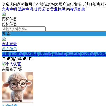
欢迎访问商标搜网！本站信息均为用户自行发布，请仔细辨别
免责声明
法律声明
使用必读
营业执照
商标局备案
商标信息
商标信息
搜 索
点击登录
发布信息
首页
1类商标
2类商标
3类商标
4类商标
5类商标
6类商标
7类商
🌴 🌾萌🌾羊 🌾 🌴...
个人认证
共发布了
2
条