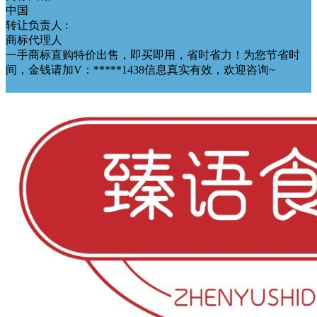
中国
转让负责人 :
商标代理人
一手商标直购特价出售，即买即用，省时省力！为您节省时
间，金钱请加V：*****1438信息真实有效，欢迎咨询~
优质好标
辨识度高
独具特色
无中间商
低价好标