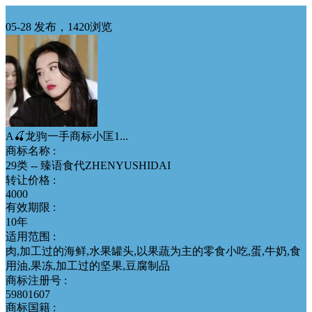
29类商标转让
05-28 发布，1420浏览
A🍒龙驹一手商标小匡1...
商标名称 :
29类 -- 臻语食代ZHENYUSHIDAI
转让价格 :
4000
有效期限 :
10年
适用范围 :
肉,加工过的海鲜,水果罐头,以果蔬为主的零食小吃,蛋,牛奶,食
用油,果冻,加工过的坚果,豆腐制品
商标注册号 :
59801607
商标国籍 :