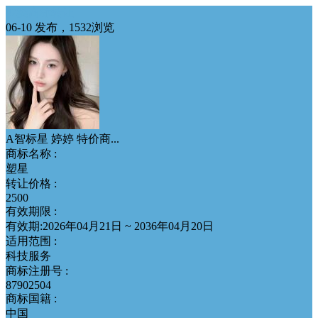
42类商标转让
06-10 发布，1532浏览
A智标星 婷婷 特价商...
商标名称 :
塑星
转让价格 :
2500
有效期限 :
有效期:2026年04月21日 ~ 2036年04月20日
适用范围 :
科技服务
商标注册号 :
87902504
商标国籍 :
中国