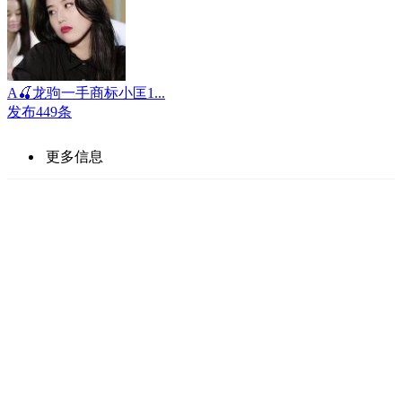
A🍒龙驹一手商标小匡1...
发布449条
更多信息