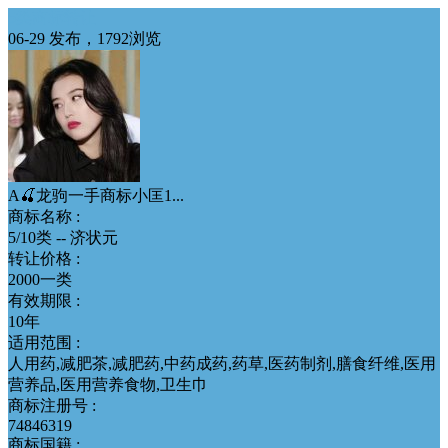
5类商标转让
06-29 发布，1792浏览
A🍒龙驹一手商标小匡1...
商标名称 :
5/10类 -- 济状元
转让价格 :
2000一类
有效期限 :
10年
适用范围 :
人用药,减肥茶,减肥药,中药成药,药草,医药制剂,膳食纤维,医用
营养品,医用营养食物,卫生巾
商标注册号 :
74846319
商标国籍 :