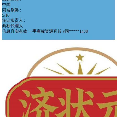
中国
同名别类 :
5/10
转让负责人 :
商标代理人
信息真实有效 一手商标资源直转 v同*****1438
无中间商
优质好标
辨识度高
独具特色
低价好标