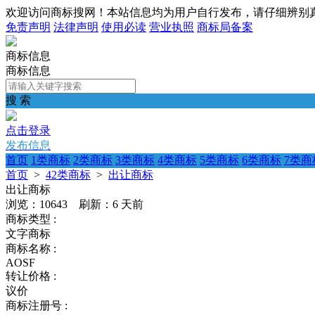
欢迎访问商标搜网！本站信息均为用户自行发布，请仔细辨别
免责声明
法律声明
使用必读
营业执照
商标局备案
商标信息
商标信息
搜 索
点击登录
发布信息
首页
1类商标
2类商标
3类商标
4类商标
5类商标
6类商标
7类商
首页
>
42类商标
>
出让商标
出让商标
浏览：10643 刷新：
6 天前
商标类型 :
文字商标
商标名称 :
AOSF
转让价格 :
议价
商标注册号 :