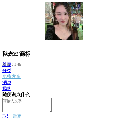
秋光¹²³'商标
正在加载...
首页
发布：3 条
分类
免费发布
消息
我的
随便说点什么
取消
确定