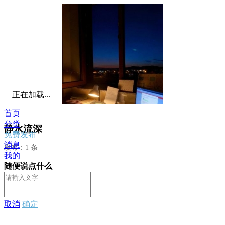
正在加载...
首页
分类
静水流深
免费发布
消息
发布：1 条
我的
随便说点什么
取消
确定