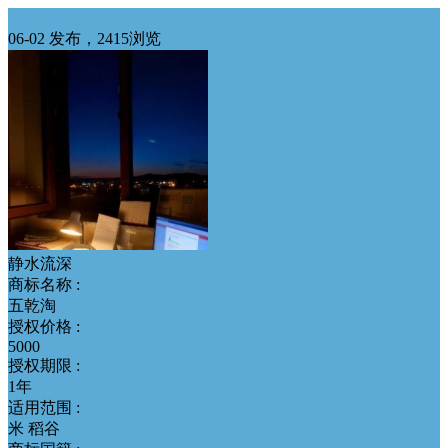
30类商标授权
06-02 发布，2415浏览
静水流深
商标名称 :
五乾淘
授权价格 :
5000
授权期限 :
1年
适用范围 :
米 稻谷