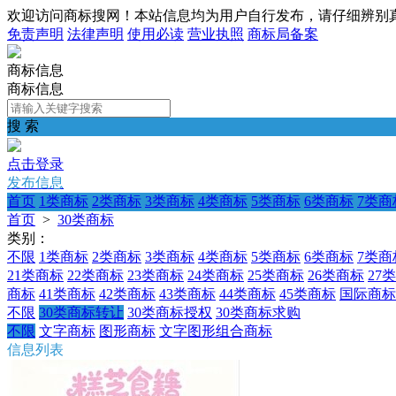
欢迎访问商标搜网！本站信息均为用户自行发布，请仔细辨别
免责声明
法律声明
使用必读
营业执照
商标局备案
商标信息
商标信息
搜 索
点击登录
发布信息
首页
1类商标
2类商标
3类商标
4类商标
5类商标
6类商标
7类商
首页
>
30类商标
类别：
不限
1类商标
2类商标
3类商标
4类商标
5类商标
6类商标
7类商
21类商标
22类商标
23类商标
24类商标
25类商标
26类商标
27
商标
41类商标
42类商标
43类商标
44类商标
45类商标
国际商标
不限
30类商标转让
30类商标授权
30类商标求购
不限
文字商标
图形商标
文字图形组合商标
信息列表