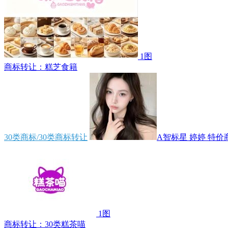
1图
商标转让：糕芝食籍
30类商标/30类商标转让
A智标星 婷婷 特价商.
1图
商标转让：30类糕茶喵