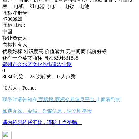
表， 电线， 继电器（电），电锁，电池
商标注册号 :
47803928
商标国籍 :
中国
转让负责人 :
商标持有人
优质好标
辨识度高
价值潜力
无中间商
低价好标
还有一个英文商标 同v15294631888
郑州市金水区文化路街道农业路
0
8034 浏览、 28 次转发、 0 人点赞
联系人：Peanut
联系时请告知在
商标搜-商标交易信息平台
上面看到的
如遇无效、虚假、诈骗信息，请立即举报
请勿轻易转账汇款，谨防上当受骗。